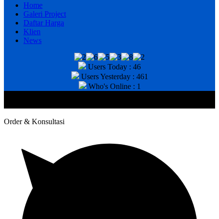
Home
Galeri Project
Daftar Harga
Klien
News
Users Today : 46
Users Yesterday : 461
Who's Online : 1
@2020 CV. HANAN TEKNIK . CALL/WA : 081343812803. Telp
Kantor : (031) 8943518
Order & Konsultasi