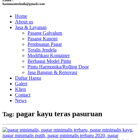
hammamteknik@gmail.com
Home
About us
Jasa & Layanan
Pasang Galvalum
Pasang Kanopi
Pembuatan Pagar
Teralis Jendela
Modifikasi Kontainer
Berbagai Model Pintu
Pintu Harmonika/Rolling Door
Jasa Bangun & Renovasi
Daftar Harga
Galeri
Klien
Contact
News
pagar kayu teras pasuruan
Tag: