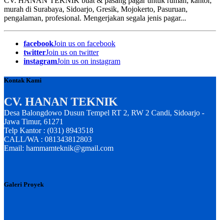
CV. HANAN TEKNIK buat & pasang pagar untuk rumah, kantor,
murah di Surabaya, Sidoarjo, Gresik, Mojokerto, Pasuruan,
pengalaman, profesional. Mengerjakan segala jenis pagar...
facebook
Join us on facebook
twitter
Join us on twitter
instagram
Join us on instagram
Kontak Kami
CV. HANAN TEKNIK
Desa Balongdowo Dusun Tempel RT 2, RW 2 Candi, Sidoarjo -
Jawa Timur, 61271
Telp Kantor : (031) 8943518
CALL/WA : 081343812803
Email: hammamteknik@gmail.com
Galeri Proyek