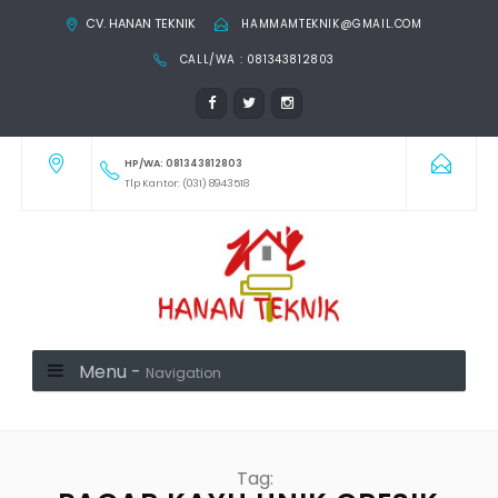
CV. HANAN TEKNIK
HAMMAMTEKNIK@GMAIL.COM
CALL/WA : 081343812803
HP/WA: 081343812803
Tlp Kantor: (031) 8943518
Menu -
Navigation
Tag: