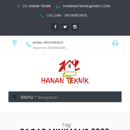
CV. HANAN TEKNIK
HAMMAMTEKNIK@GMAIL.COM
CALL/WA : 081343812803
HP/WA: 081343812803
Tlp Kantor: (031) 8943518
Menu -
Navigation
Tag: