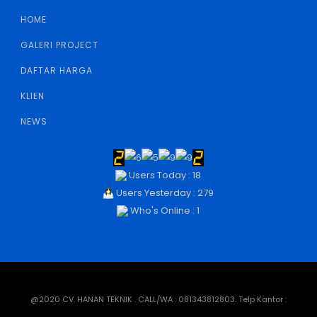
HOME
GALERI PROJECT
DAFTAR HARGA
KLIEN
NEWS
Users Today : 18
Users Yesterday : 279
Who's Online : 1
@2020 CV. HANAN TEKNIK . CALL/WA : 081343812803. Telp Kantor :