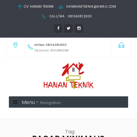
CV. HANAN TEKNIK
HAMMAMTEKNIK@GMAIL.COM
CALL/WA : 081343812803
HP/WA: 081343812803
Tlp Kantor: (031) 8943518
Menu -
Navigation
Tag: