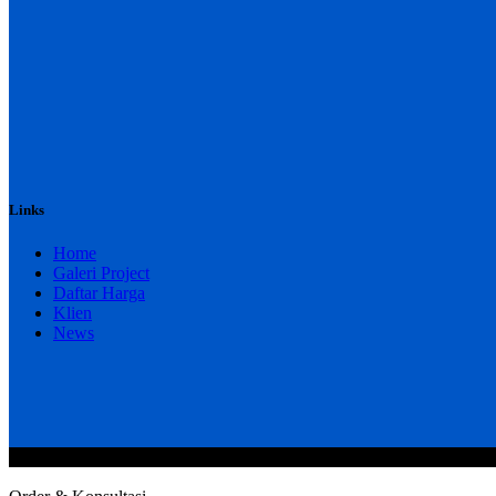
Links
Home
Galeri Project
Daftar Harga
Klien
News
@2020 CV. HANAN TEKNIK . CALL/WA : 081343812803. Telp Kan