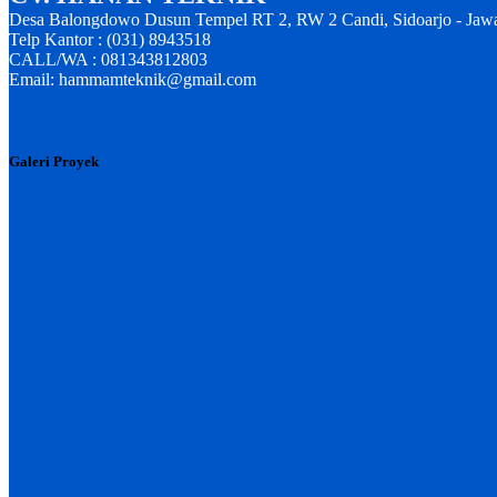
Desa Balongdowo Dusun Tempel RT 2, RW 2 Candi, Sidoarjo - Jaw
Telp Kantor : (031) 8943518
CALL/WA : 081343812803
Email: hammamteknik@gmail.com
Galeri Proyek