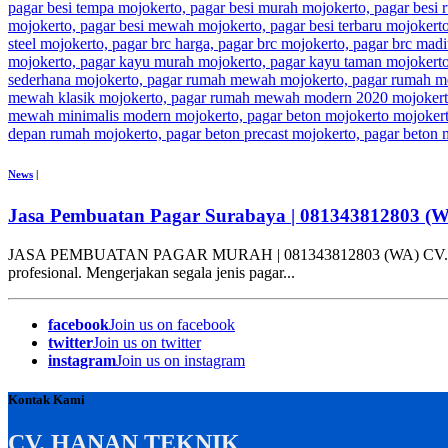
News
|
Jasa Pembuatan Pagar Surabaya | 081343812803 (
JASA PEMBUATAN PAGAR MURAH | 081343812803 (WA) CV. HANAN T
profesional. Mengerjakan segala jenis pagar...
facebook
Join us on facebook
twitter
Join us on twitter
instagram
Join us on instagram
Kontak Kami
CV. HANAN TEKNIK