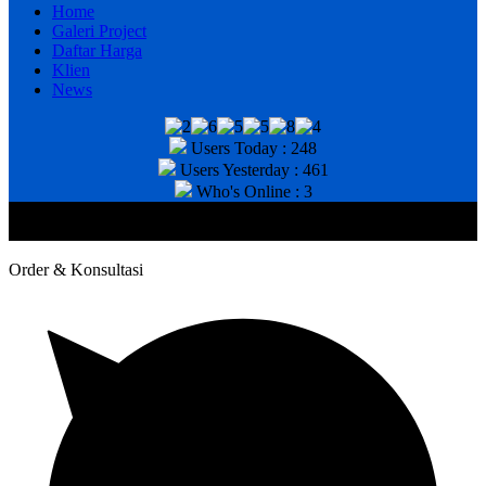
Home
Galeri Project
Daftar Harga
Klien
News
Users Today : 248
Users Yesterday : 461
Who's Online : 3
@2020 CV. HANAN TEKNIK . CALL/WA : 081343812803. Telp
Kantor : (031) 8943518
Order & Konsultasi