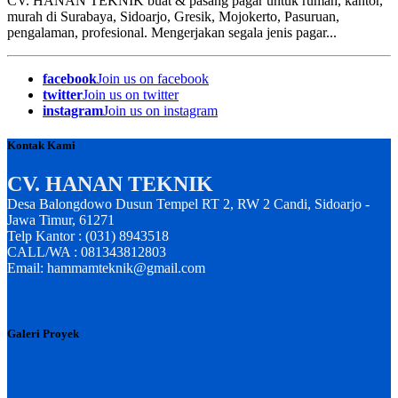
CV. HANAN TEKNIK buat & pasang pagar untuk rumah, kantor,
murah di Surabaya, Sidoarjo, Gresik, Mojokerto, Pasuruan,
pengalaman, profesional. Mengerjakan segala jenis pagar...
facebook
Join us on facebook
twitter
Join us on twitter
instagram
Join us on instagram
Kontak Kami
CV. HANAN TEKNIK
Desa Balongdowo Dusun Tempel RT 2, RW 2 Candi, Sidoarjo -
Jawa Timur, 61271
Telp Kantor : (031) 8943518
CALL/WA : 081343812803
Email: hammamteknik@gmail.com
Galeri Proyek