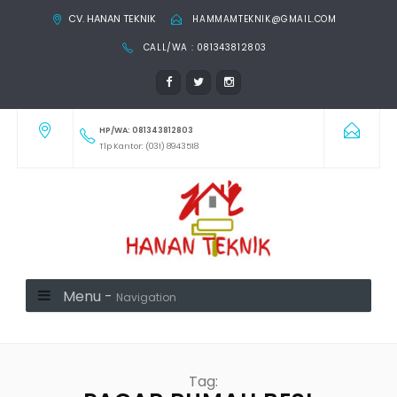
CV. HANAN TEKNIK
HAMMAMTEKNIK@GMAIL.COM
CALL/WA : 081343812803
HP/WA: 081343812803
Tlp Kantor: (031) 8943518
Menu -
Navigation
Tag: