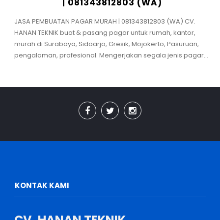
| 081343812803 (WA)
JASA PEMBUATAN PAGAR MURAH | 081343812803 (WA) CV.
HANAN TEKNIK buat & pasang pagar untuk rumah, kantor,
murah di Surabaya, Sidoarjo, Gresik, Mojokerto, Pasuruan,
pengalaman, profesional. Mengerjakan segala jenis pagar...
KONTAK KAMI
CV. HANAN TEKNIK