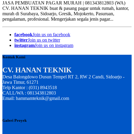
JASA PEMBUATAN PAGAR MURAH | 081343812803 (WA)
CV. HANAN TEKNIK buat & pasang pagar untuk rumah, kantor,
murah di Surabaya, Sidoarjo, Gresik, Mojokerto, Pasuruan,
pengalaman, profesional. Mengerjakan segala jenis pagar...
facebook
Join us on facebook
twitter
Join us on twitter
instagram
Join us on instagram
Kontak Kami
CV. HANAN TEKNIK
Desa Balongdowo Dusun Tempel RT 2, RW 2 Candi, Sidoarjo -
Jawa Timur, 61271
Telp Kantor : (031) 8943518
CALL/WA : 081343812803
Email: hammamteknik@gmail.com
Galeri Proyek