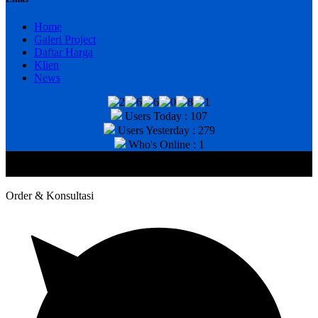
Home
Galeri Project
Daftar Harga
Klien
News
Users Today : 107
Users Yesterday : 279
Who's Online : 1
@2020 CV. HANAN TEKNIK . CALL/WA : 081343812803. Telp
Kantor : (031) 8943518
Order & Konsultasi