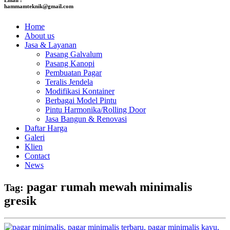
hammamteknik@gmail.com
Home
About us
Jasa & Layanan
Pasang Galvalum
Pasang Kanopi
Pembuatan Pagar
Teralis Jendela
Modifikasi Kontainer
Berbagai Model Pintu
Pintu Harmonika/Rolling Door
Jasa Bangun & Renovasi
Daftar Harga
Galeri
Klien
Contact
News
pagar rumah mewah minimalis
Tag:
gresik