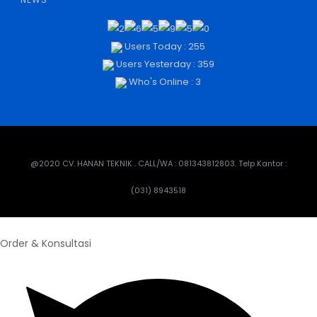
Users Today : 255
Users Yesterday : 359
Who's Online : 3
@2020 CV. HANAN TEKNIK . CALL/WA : 081343812803. Telp Kantor :
(031) 8943518
Order & Konsultasi