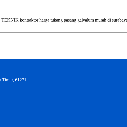
ntraktor harga tukang pasang galvalum murah di surabaya, sidoar
a Timur, 61271