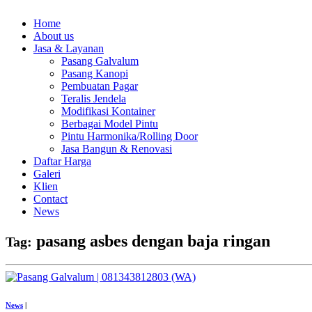
Home
About us
Jasa & Layanan
Pasang Galvalum
Pasang Kanopi
Pembuatan Pagar
Teralis Jendela
Modifikasi Kontainer
Berbagai Model Pintu
Pintu Harmonika/Rolling Door
Jasa Bangun & Renovasi
Daftar Harga
Galeri
Klien
Contact
News
pasang asbes dengan baja ringan
Tag:
News
|