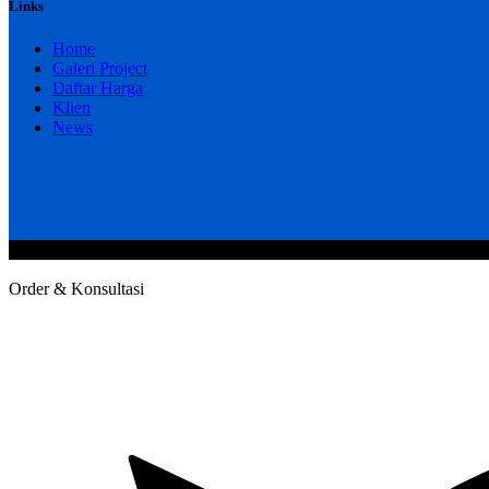
Links
Home
Galeri Project
Daftar Harga
Klien
News
@2020 CV. HANAN TEKNIK . CALL/WA : 081343812803. Telp Kan
Order & Konsultasi