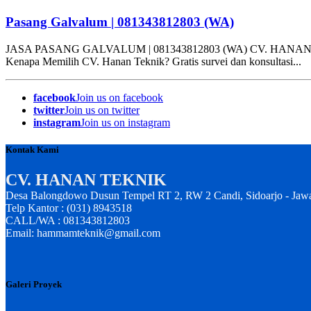
Pasang Galvalum | 081343812803 (WA)
JASA PASANG GALVALUM | 081343812803 (WA) CV. HANAN TEKNIK ko
Kenapa Memilih CV. Hanan Teknik? Gratis survei dan konsultasi...
facebook
Join us on facebook
twitter
Join us on twitter
instagram
Join us on instagram
Kontak Kami
CV. HANAN TEKNIK
Desa Balongdowo Dusun Tempel RT 2, RW 2 Candi, Sidoarjo - Jaw
Telp Kantor : (031) 8943518
CALL/WA : 081343812803
Email: hammamteknik@gmail.com
Galeri Proyek