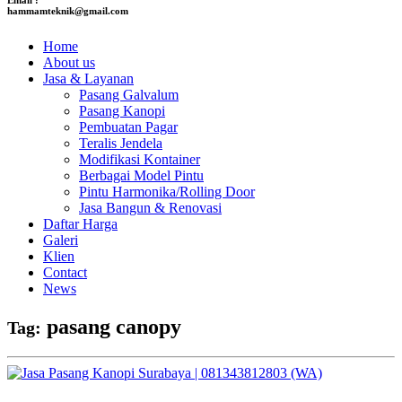
hammamteknik@gmail.com
Home
About us
Jasa & Layanan
Pasang Galvalum
Pasang Kanopi
Pembuatan Pagar
Teralis Jendela
Modifikasi Kontainer
Berbagai Model Pintu
Pintu Harmonika/Rolling Door
Jasa Bangun & Renovasi
Daftar Harga
Galeri
Klien
Contact
News
pasang canopy
Tag: