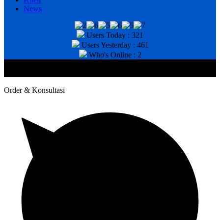
News
Users Today : 321
Users Yesterday : 461
Who's Online : 2
@2020 CV. HANAN TEKNIK . CALL/WA : 081343812803. Telp
Kantor : (031) 8943518
Order & Konsultasi