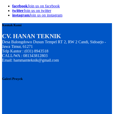
facebook
Join us on facebook
twitter
Join us on twitter
instagram
Join us on instagram
Kontak Kami
CV. HANAN TEKNIK
Desa Balongdowo Dusun Tempel RT 2, RW 2 Candi, Sidoarjo -
Jawa Timur, 61271
Telp Kantor : (031) 8943518
CALL/WA : 081343812803
Email: hammamteknik@gmail.com
Galeri Proyek