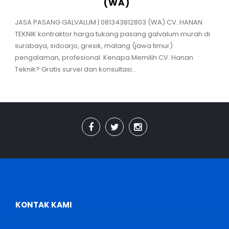
(WA)
JASA PASANG GALVALUM | 081343812803 (WA) CV. HANAN
TEKNIK kontraktor harga tukang pasang galvalum murah di
surabaya, sidoarjo, gresik, malang (jawa timur)
pengalaman, profesional. Kenapa Memilih CV. Hanan
Teknik? Gratis survei dan konsultasi...
KONTAK KAMI