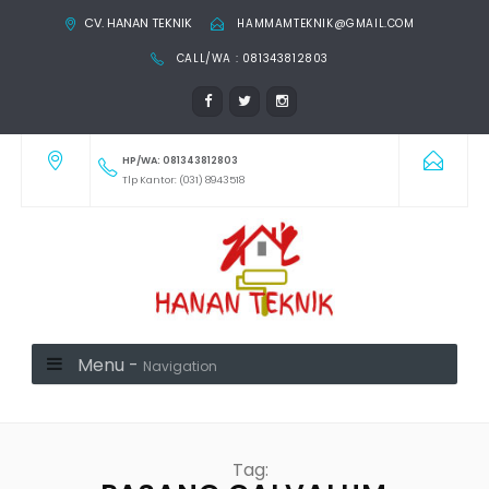
CV. HANAN TEKNIK
HAMMAMTEKNIK@GMAIL.COM
CALL/WA : 081343812803
HP/WA: 081343812803
Tlp Kantor: (031) 8943518
Menu -
Navigation
Tag: