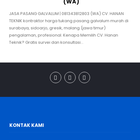
(WA)
JASA PASANG GALVALUM | 081343812803 (WA) CV. HANAN
TEKNIK kontraktor harga tukang pasang galvalum murah di
surabaya, sidoarjo, gresik, malang (jawa timur)
pengalaman, profesional. Kenapa Memilih CV. Hanan
Teknik? Gratis survei dan konsultasi...
KONTAK KAMI