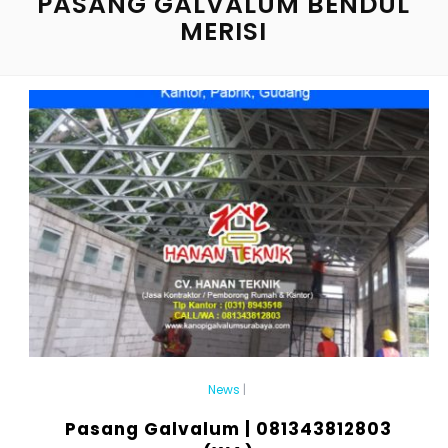
PASANG GALVALUM BENDUL
MERISI
News
|
Pasang Galvalum | 081343812803