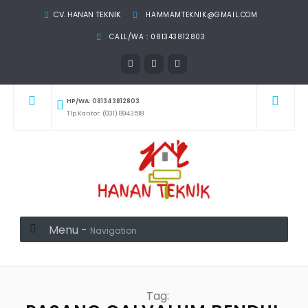
CV. HANAN TEKNIK
HAMMAMTEKNIK@GMAIL.COM
CALL/WA : 081343812803
HP/WA: 081343812803
Tlp Kantor: (031) 8943518
Menu -
Navigation
Tag: