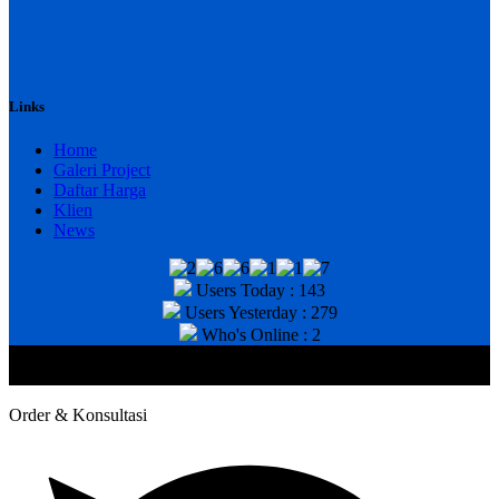
Links
Home
Galeri Project
Daftar Harga
Klien
News
Users Today : 143
Users Yesterday : 279
Who's Online : 2
@2020 CV. HANAN TEKNIK . CALL/WA : 081343812803. Telp
Kantor : (031) 8943518
Order & Konsultasi