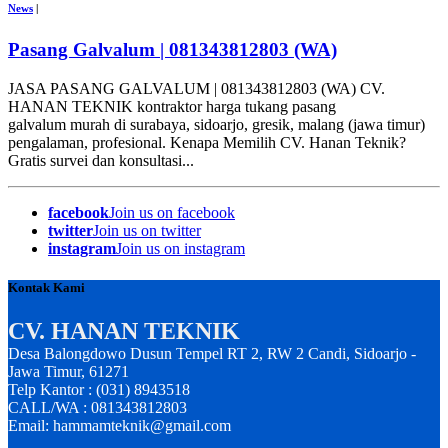
News
|
Pasang Galvalum | 081343812803 (WA)
JASA PASANG GALVALUM | 081343812803 (WA) CV.
HANAN TEKNIK kontraktor harga tukang pasang
galvalum murah di surabaya, sidoarjo, gresik, malang (jawa timur)
pengalaman, profesional. Kenapa Memilih CV. Hanan Teknik?
Gratis survei dan konsultasi...
facebook
Join us on facebook
twitter
Join us on twitter
instagram
Join us on instagram
Kontak Kami
CV. HANAN TEKNIK
Desa Balongdowo Dusun Tempel RT 2, RW 2 Candi, Sidoarjo -
Jawa Timur, 61271
Telp Kantor : (031) 8943518
CALL/WA : 081343812803
Email: hammamteknik@gmail.com