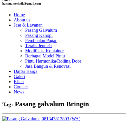
hammamteknik@gmail.com
Home
About us
Jasa & Layanan
Pasang Galvalum
Pasang Kanopi
Pembuatan Pagar
Teralis Jendela
Modifikasi Kontainer
Berbagai Model Pintu
Pintu Harmonika/Rolling Door
Jasa Bangun & Renovasi
Daftar Harga
Galeri
Klien
Contact
News
Pasang galvalum Bringin
Tag: