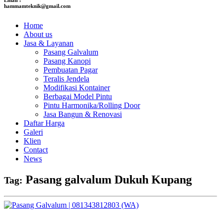
hammamteknik@gmail.com
Home
About us
Jasa & Layanan
Pasang Galvalum
Pasang Kanopi
Pembuatan Pagar
Teralis Jendela
Modifikasi Kontainer
Berbagai Model Pintu
Pintu Harmonika/Rolling Door
Jasa Bangun & Renovasi
Daftar Harga
Galeri
Klien
Contact
News
Pasang galvalum Dukuh Kupang
Tag: