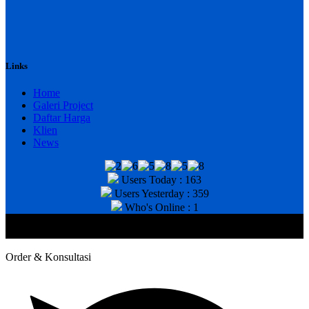
Links
Home
Galeri Project
Daftar Harga
Klien
News
Users Today : 163
Users Yesterday : 359
Who's Online : 1
@2020 CV. HANAN TEKNIK . CALL/WA : 081343812803. Telp
Kantor : (031) 8943518
Order & Konsultasi