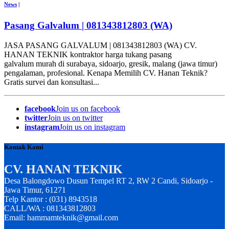
News
|
Pasang Galvalum | 081343812803 (WA)
JASA PASANG GALVALUM | 081343812803 (WA) CV.
HANAN TEKNIK kontraktor harga tukang pasang
galvalum murah di surabaya, sidoarjo, gresik, malang (jawa timur)
pengalaman, profesional. Kenapa Memilih CV. Hanan Teknik?
Gratis survei dan konsultasi...
facebook
Join us on facebook
twitter
Join us on twitter
instagram
Join us on instagram
Kontak Kami
CV. HANAN TEKNIK
Desa Balongdowo Dusun Tempel RT 2, RW 2 Candi, Sidoarjo -
Jawa Timur, 61271
Telp Kantor : (031) 8943518
CALL/WA : 081343812803
Email: hammamteknik@gmail.com