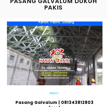
PASANG GALVALUM DUKUH
PAKIS
News
|
Pasang Galvalum | 081343812803