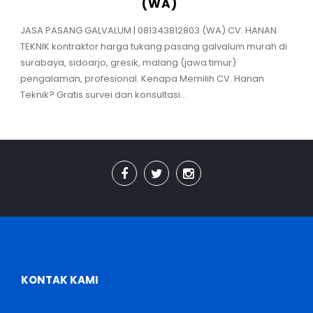
(WA)
JASA PASANG GALVALUM | 081343812803 (WA) CV. HANAN
TEKNIK kontraktor harga tukang pasang galvalum murah di
surabaya, sidoarjo, gresik, malang (jawa timur)
pengalaman, profesional. Kenapa Memilih CV. Hanan
Teknik? Gratis survei dan konsultasi...
KONTAK KAMI