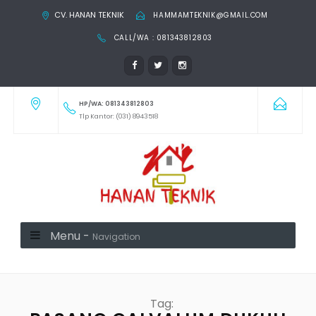
CV. HANAN TEKNIK
HAMMAMTEKNIK@GMAIL.COM
CALL/WA : 081343812803
HP/WA: 081343812803
Tlp Kantor: (031) 8943518
Menu -
Navigation
Tag: