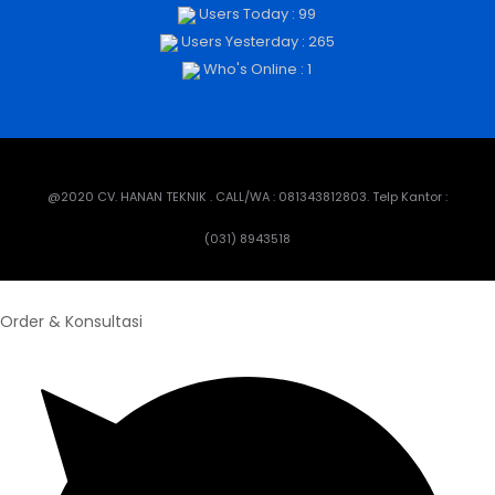
Users Today : 99
Users Yesterday : 265
Who's Online : 1
@2020 CV. HANAN TEKNIK . CALL/WA : 081343812803. Telp Kantor :
(031) 8943518
Order & Konsultasi