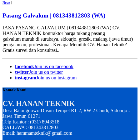
News
|
Pasang Galvalum | 081343812803 (WA)
JASA PASANG GALVALUM | 081343812803 (WA) CV.
HANAN TEKNIK kontraktor harga tukang pasang
galvalum murah di surabaya, sidoarjo, gresik, malang (jawa timur)
pengalaman, profesional. Kenapa Memilih CV. Hanan Teknik?
Gratis survei dan konsultasi...
facebook
Join us on facebook
twitter
Join us on twitter
instagram
Join us on instagram
Kontak Kami
CV. HANAN TEKNIK
Desa Balongdowo Dusun Tempel RT 2, RW 2 Candi, Sidoarjo -
Jawa Timur, 61271
Telp Kantor : (031) 8943518
CALL/WA : 081343812803
Email: hammamteknik@gmail.com