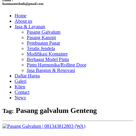
hammamteknik@gmail.com
Home
About us
Jasa & Layanan
Pasang Galvalum
Pasang Kanopi
Pembuatan Pagar
Teralis Jendela
Modifikasi Kontainer
Berbagai Model Pintu
Pintu Harmonika/Rolling Door
Jasa Bangun & Renovasi
Daftar Harga
Galeri
Klien
Contact
News
Pasang galvalum Genteng
Tag: