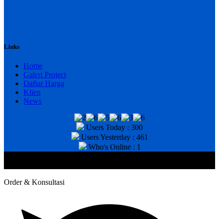
Links
Home
Galeri Project
Daftar Harga
Klien
News
Users Today : 300
Users Yesterday : 461
Who's Online : 1
@2020 CV. HANAN TEKNIK . CALL/WA : 081343812803. Telp
Kantor : (031) 8943518
Order & Konsultasi