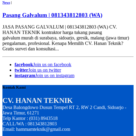
News
|
Pasang Galvalum | 081343812803 (WA)
JASA PASANG GALVALUM | 081343812803 (WA) CV.
HANAN TEKNIK kontraktor harga tukang pasang
galvalum murah di surabaya, sidoarjo, gresik, malang (jawa timur)
pengalaman, profesional. Kenapa Memilih CV. Hanan Teknik?
Gratis survei dan konsultasi...
facebook
Join us on facebook
twitter
Join us on twitter
instagram
Join us on instagram
Kontak Kami
CV. HANAN TEKNIK
Desa Balongdowo Dusun Tempel RT 2, RW 2 Candi, Sidoarjo -
Jawa Timur, 61271
Telp Kantor : (031) 8943518
CALL/WA : 081343812803
Email: hammamteknik@gmail.com