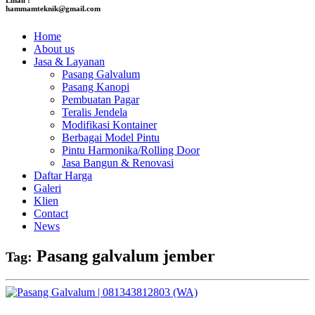
hammamteknik@gmail.com
Home
About us
Jasa & Layanan
Pasang Galvalum
Pasang Kanopi
Pembuatan Pagar
Teralis Jendela
Modifikasi Kontainer
Berbagai Model Pintu
Pintu Harmonika/Rolling Door
Jasa Bangun & Renovasi
Daftar Harga
Galeri
Klien
Contact
News
Pasang galvalum jember
Tag: