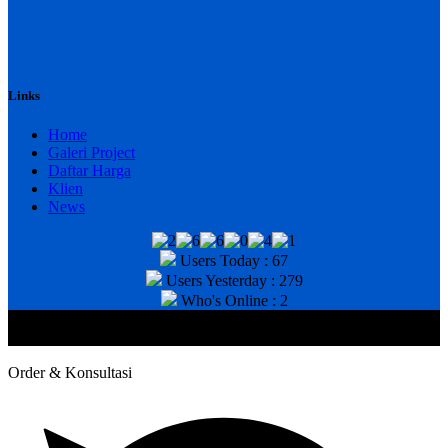
Links
Home
Galeri Project
Daftar Harga
Klien
News
Users Today : 67
Users Yesterday : 279
Who's Online : 2
@2020 CV. HANAN TEKNIK . CALL/WA : 081343812803. Telp
Kantor : (031) 8943518
Order & Konsultasi