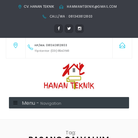
CV. HANAN TEKNIK
HAMMAMTEKNIK@GMAIL.COM
CALL/WA : 081343812803
HP/WA: 081343812803
Tlp Kantor: (031) 8943518
Menu -
Navigation
Tag: