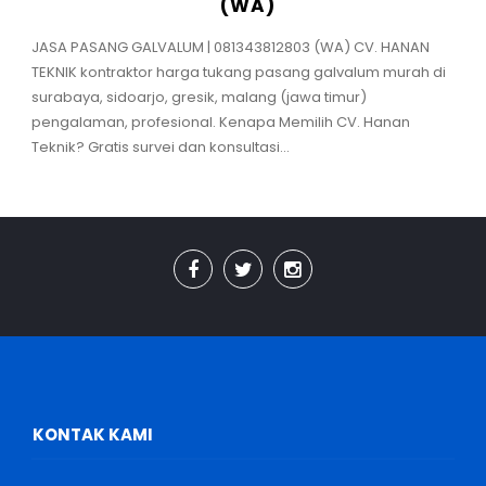
(WA)
JASA PASANG GALVALUM | 081343812803 (WA) CV. HANAN
TEKNIK kontraktor harga tukang pasang galvalum murah di
surabaya, sidoarjo, gresik, malang (jawa timur)
pengalaman, profesional. Kenapa Memilih CV. Hanan
Teknik? Gratis survei dan konsultasi...
KONTAK KAMI