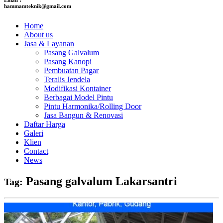
hammamteknik@gmail.com
Home
About us
Jasa & Layanan
Pasang Galvalum
Pasang Kanopi
Pembuatan Pagar
Teralis Jendela
Modifikasi Kontainer
Berbagai Model Pintu
Pintu Harmonika/Rolling Door
Jasa Bangun & Renovasi
Daftar Harga
Galeri
Klien
Contact
News
Pasang galvalum Lakarsantri
Tag: