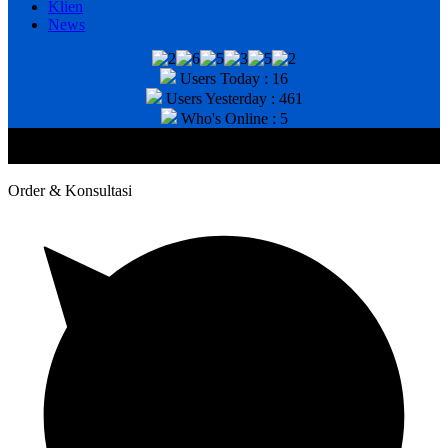
Klien
News
Users Today : 16
Users Yesterday : 461
Who's Online : 5
@2020 CV. HANAN TEKNIK . CALL/WA : 081343812803. Telp
Kantor : (031) 8943518
Order & Konsultasi