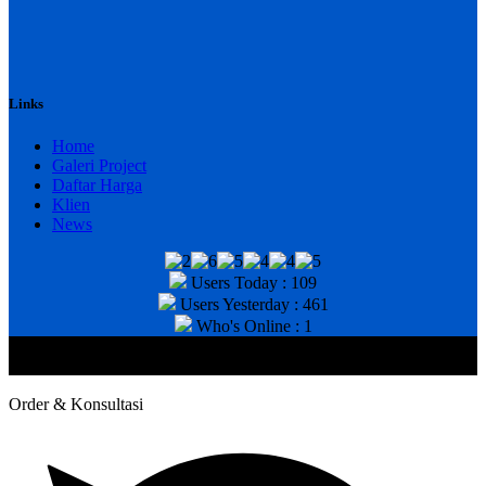
Links
Home
Galeri Project
Daftar Harga
Klien
News
Users Today : 109
Users Yesterday : 461
Who's Online : 1
@2020 CV. HANAN TEKNIK . CALL/WA : 081343812803. Telp
Kantor : (031) 8943518
Order & Konsultasi