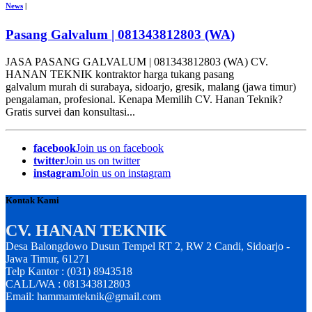
News
|
Pasang Galvalum | 081343812803 (WA)
JASA PASANG GALVALUM | 081343812803 (WA) CV.
HANAN TEKNIK kontraktor harga tukang pasang
galvalum murah di surabaya, sidoarjo, gresik, malang (jawa timur)
pengalaman, profesional. Kenapa Memilih CV. Hanan Teknik?
Gratis survei dan konsultasi...
facebook
Join us on facebook
twitter
Join us on twitter
instagram
Join us on instagram
Kontak Kami
CV. HANAN TEKNIK
Desa Balongdowo Dusun Tempel RT 2, RW 2 Candi, Sidoarjo -
Jawa Timur, 61271
Telp Kantor : (031) 8943518
CALL/WA : 081343812803
Email: hammamteknik@gmail.com