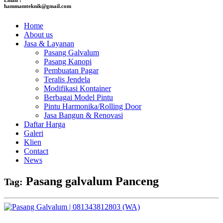
hammamteknik@gmail.com
Home
About us
Jasa & Layanan
Pasang Galvalum
Pasang Kanopi
Pembuatan Pagar
Teralis Jendela
Modifikasi Kontainer
Berbagai Model Pintu
Pintu Harmonika/Rolling Door
Jasa Bangun & Renovasi
Daftar Harga
Galeri
Klien
Contact
News
Pasang galvalum Panceng
Tag: