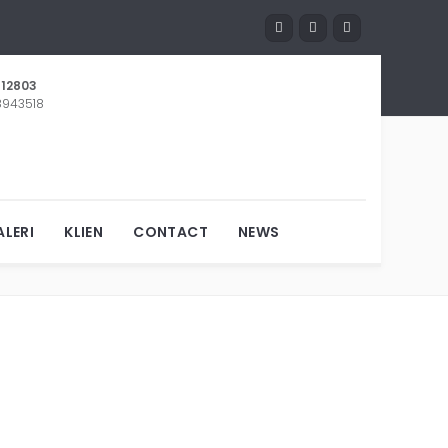
12803
 8943518
JAYA
LERI
KLIEN
CONTACT
NEWS