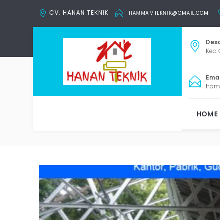
CV. HANAN TEKNIK
HAMMAMTEKNIK@GMAIL.COM
Desa
Kec. 
Email
ham
P
HOME
Tag: