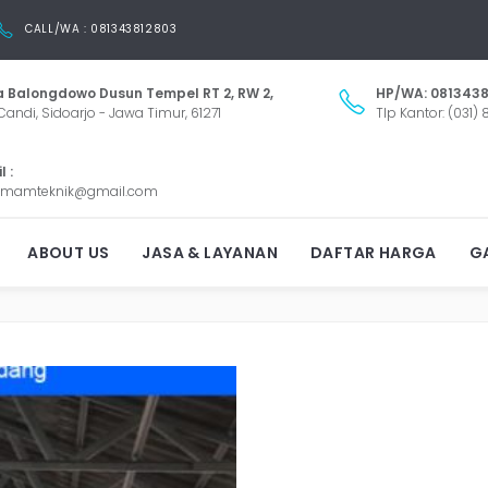
CALL/WA : 081343812803
 Balongdowo Dusun Tempel RT 2, RW 2,
HP/WA: 0813438
Candi, Sidoarjo - Jawa Timur, 61271
Tlp Kantor: (031)
 :
mamteknik@gmail.com
ASANG GALVALUM PUTAT 
ABOUT US
JASA & LAYANAN
DAFTAR HARGA
GA