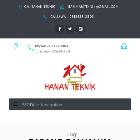
CV. HANAN TEKNIK
HAMMAMTEKNIK@GMAIL.COM
CALL/WA : 081343812803
HP/WA: 081343812803
Tlp Kantor: (031) 8943518
Menu -
Navigation
Tag: