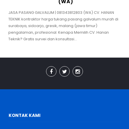
(WA)
JASA PASANG GALVALUM | 081343812803 (WA) CV. HANAN
TEKNIK kontraktor harga tukang pasang galvalum murah di
surabaya, sidoarjo, gresik, malang (jawa timur)
pengalaman, profesional. Kenapa Memilih CV. Hanan
Teknik? Gratis survei dan konsultasi...
KONTAK KAMI