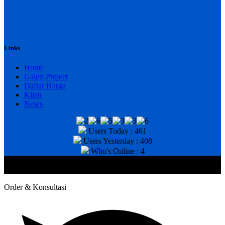
Links
Home
Galeri Project
Daftar Harga
Klien
News
Users Today : 461
Users Yesterday : 408
Who's Online : 4
@2020 CV. HANAN TEKNIK . CALL/WA : 081343812803. Telp
Kantor : (031) 8943518
Order & Konsultasi