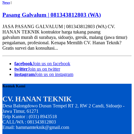
News
|
Pasang Galvalum | 081343812803 (WA)
JASA PASANG GALVALUM | 081343812803 (WA) CV.
HANAN TEKNIK kontraktor harga tukang pasang
galvalum murah di surabaya, sidoarjo, gresik, malang (jawa timur)
pengalaman, profesional. Kenapa Memilih CV. Hanan Teknik?
Gratis survei dan konsultasi...
facebook
Join us on facebook
twitter
Join us on twitter
instagram
Join us on instagram
Kontak Kami
CV. HANAN TEKNIK
Desa Balongdowo Dusun Tempel RT 2, RW 2 Candi, Sidoarjo -
Jawa Timur, 61271
Telp Kantor : (031) 8943518
CALL/WA : 081343812803
Email: hammamteknik@gmail.com