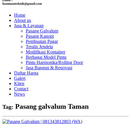
hammamteknik@gmail.com
Home
About us
Jasa & Layanan
Pasang Galvalum
Pasang Kanopi
Pembuatan Pagar
Teralis Jendela
Modifikasi Kontainer
Berbagai Model Pintu
Pintu Harmonika/Rolling Door
Jasa Bangun & Renovasi
Daftar Harga
Galeri
Klien
Contact
News
Pasang galvalum Taman
Tag: