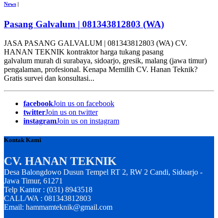
News
|
Pasang Galvalum | 081343812803 (WA)
JASA PASANG GALVALUM | 081343812803 (WA) CV.
HANAN TEKNIK kontraktor harga tukang pasang
galvalum murah di surabaya, sidoarjo, gresik, malang (jawa timur)
pengalaman, profesional. Kenapa Memilih CV. Hanan Teknik?
Gratis survei dan konsultasi...
facebook
Join us on facebook
twitter
Join us on twitter
instagram
Join us on instagram
Kontak Kami
CV. HANAN TEKNIK
Desa Balongdowo Dusun Tempel RT 2, RW 2 Candi, Sidoarjo -
Jawa Timur, 61271
Telp Kantor : (031) 8943518
CALL/WA : 081343812803
Email: hammamteknik@gmail.com