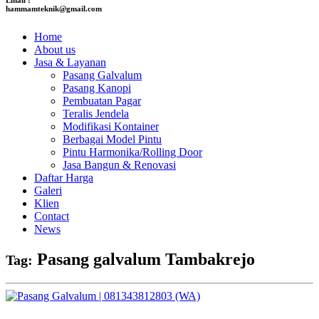
hammamteknik@gmail.com
Home
About us
Jasa & Layanan
Pasang Galvalum
Pasang Kanopi
Pembuatan Pagar
Teralis Jendela
Modifikasi Kontainer
Berbagai Model Pintu
Pintu Harmonika/Rolling Door
Jasa Bangun & Renovasi
Daftar Harga
Galeri
Klien
Contact
News
Pasang galvalum Tambakrejo
Tag: