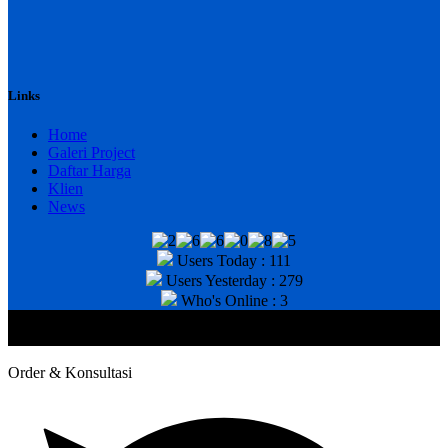
Links
Home
Galeri Project
Daftar Harga
Klien
News
Users Today : 111
Users Yesterday : 279
Who's Online : 3
@2020 CV. HANAN TEKNIK . CALL/WA : 081343812803. Telp
Kantor : (031) 8943518
Order & Konsultasi