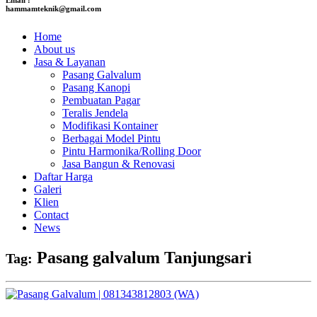
hammamteknik@gmail.com
Home
About us
Jasa & Layanan
Pasang Galvalum
Pasang Kanopi
Pembuatan Pagar
Teralis Jendela
Modifikasi Kontainer
Berbagai Model Pintu
Pintu Harmonika/Rolling Door
Jasa Bangun & Renovasi
Daftar Harga
Galeri
Klien
Contact
News
Pasang galvalum Tanjungsari
Tag: