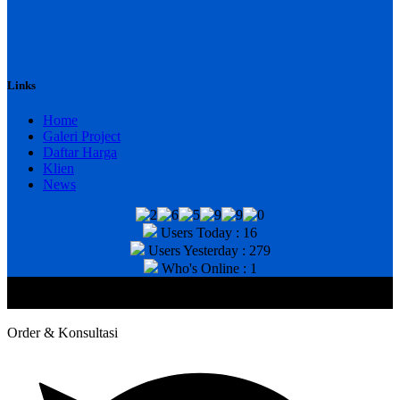
Links
Home
Galeri Project
Daftar Harga
Klien
News
Users Today : 16
Users Yesterday : 279
Who's Online : 1
@2020 CV. HANAN TEKNIK . CALL/WA : 081343812803. Telp
Kantor : (031) 8943518
Order & Konsultasi