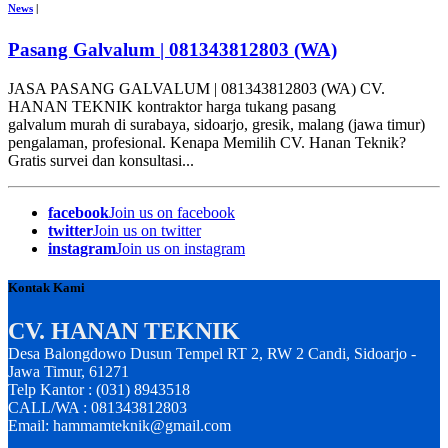
News
|
Pasang Galvalum | 081343812803 (WA)
JASA PASANG GALVALUM | 081343812803 (WA) CV.
HANAN TEKNIK kontraktor harga tukang pasang
galvalum murah di surabaya, sidoarjo, gresik, malang (jawa timur)
pengalaman, profesional. Kenapa Memilih CV. Hanan Teknik?
Gratis survei dan konsultasi...
facebook
Join us on facebook
twitter
Join us on twitter
instagram
Join us on instagram
Kontak Kami
CV. HANAN TEKNIK
Desa Balongdowo Dusun Tempel RT 2, RW 2 Candi, Sidoarjo -
Jawa Timur, 61271
Telp Kantor : (031) 8943518
CALL/WA : 081343812803
Email: hammamteknik@gmail.com