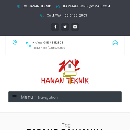
CV. HANAN TEKNIK
HAMMAMTEKNIK@GMAIL.COM
CALL/WA : 081343812803
HP/WA: 081343812803
Tlp Kantor: (031) 8943518
Menu -
Navigation
Tag: