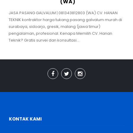
(WA)
JASA PASANG GALVALUM | 081343812803 (WA) CV. HANAN
TEKNIK kontraktor harga tukang pasang galvalum murah di
surabaya, sidoarjo, gresik, malang (jawa timur)
pengalaman, profesional. Kenapa Memilih CV. Hanan
Teknik? Gratis survei dan konsultasi...
KONTAK KAMI