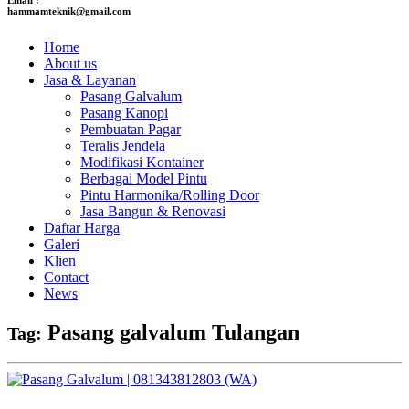
hammamteknik@gmail.com
Home
About us
Jasa & Layanan
Pasang Galvalum
Pasang Kanopi
Pembuatan Pagar
Teralis Jendela
Modifikasi Kontainer
Berbagai Model Pintu
Pintu Harmonika/Rolling Door
Jasa Bangun & Renovasi
Daftar Harga
Galeri
Klien
Contact
News
Pasang galvalum Tulangan
Tag: