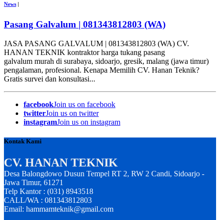
News
|
Pasang Galvalum | 081343812803 (WA)
JASA PASANG GALVALUM | 081343812803 (WA) CV.
HANAN TEKNIK kontraktor harga tukang pasang
galvalum murah di surabaya, sidoarjo, gresik, malang (jawa timur)
pengalaman, profesional. Kenapa Memilih CV. Hanan Teknik?
Gratis survei dan konsultasi...
facebook
Join us on facebook
twitter
Join us on twitter
instagram
Join us on instagram
Kontak Kami
CV. HANAN TEKNIK
Desa Balongdowo Dusun Tempel RT 2, RW 2 Candi, Sidoarjo -
Jawa Timur, 61271
Telp Kantor : (031) 8943518
CALL/WA : 081343812803
Email: hammamteknik@gmail.com