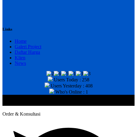
Links
Home
Galeri Project
Daftar Harga
Klien
News
Users Today : 258
Users Yesterday : 408
Who's Online : 1
@2020 CV. HANAN TEKNIK . CALL/WA : 081343812803. Telp
Kantor : (031) 8943518
Order & Konsultasi