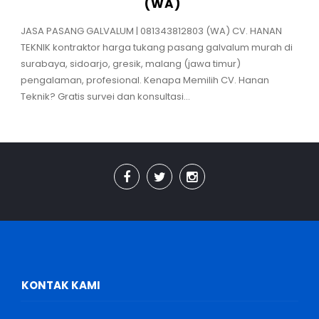
(WA)
JASA PASANG GALVALUM | 081343812803 (WA) CV. HANAN
TEKNIK kontraktor harga tukang pasang galvalum murah di
surabaya, sidoarjo, gresik, malang (jawa timur)
pengalaman, profesional. Kenapa Memilih CV. Hanan
Teknik? Gratis survei dan konsultasi...
KONTAK KAMI