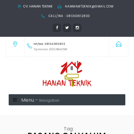
CV. HANAN TEKNIK
HAMMAMTEKNIK@GMAIL.COM
CALL/WA : 081343812803
HP/WA: 081343812803
Tlp Kantor: (031) 8943518
Menu -
Navigation
Tag: