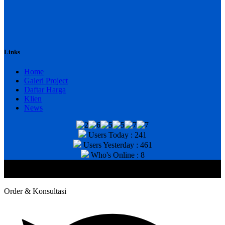
Links
Home
Galeri Project
Daftar Harga
Klien
News
Users Today : 241
Users Yesterday : 461
Who's Online : 8
@2020 CV. HANAN TEKNIK . CALL/WA : 081343812803. Telp
Kantor : (031) 8943518
Order & Konsultasi