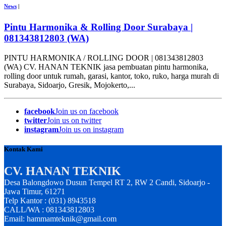
News
|
Pintu Harmonika & Rolling Door Surabaya |
081343812803 (WA)
PINTU HARMONIKA / ROLLING DOOR | 081343812803
(WA) CV. HANAN TEKNIK jasa pembuatan pintu harmonika,
rolling door untuk rumah, garasi, kantor, toko, ruko, harga murah di
Surabaya, Sidoarjo, Gresik, Mojokerto,...
facebook
Join us on facebook
twitter
Join us on twitter
instagram
Join us on instagram
Kontak Kami
CV. HANAN TEKNIK
Desa Balongdowo Dusun Tempel RT 2, RW 2 Candi, Sidoarjo -
Jawa Timur, 61271
Telp Kantor : (031) 8943518
CALL/WA : 081343812803
Email: hammamteknik@gmail.com