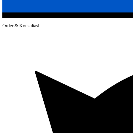
@2020 CV. HANAN TEKNIK . CALL/WA : 081343812803. Telp Kan
Order & Konsultasi