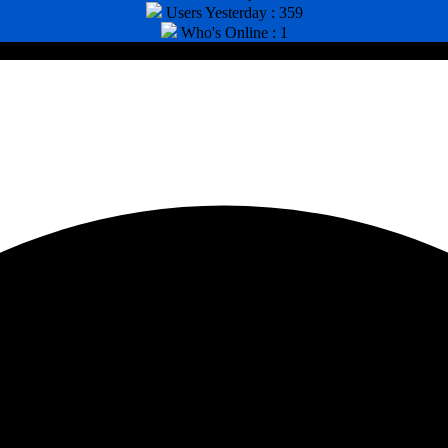
Users Yesterday : 359
Who's Online : 1
tor : (031) 8943518