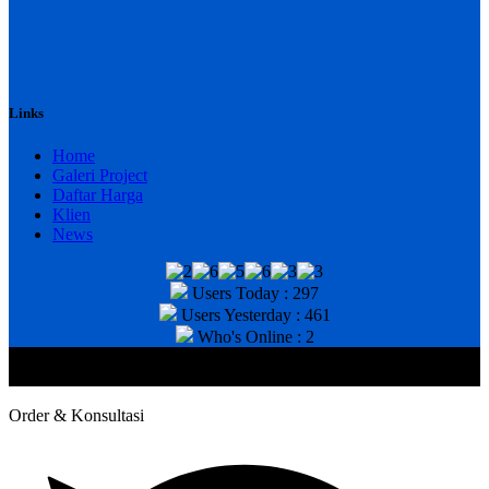
Links
Home
Galeri Project
Daftar Harga
Klien
News
Users Today : 297
Users Yesterday : 461
Who's Online : 2
@2020 CV. HANAN TEKNIK . CALL/WA : 081343812803. Telp
Kantor : (031) 8943518
Order & Konsultasi