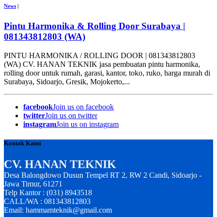
News
|
Pintu Harmonika & Rolling Door Surabaya |
081343812803 (WA)
PINTU HARMONIKA / ROLLING DOOR | 081343812803
(WA) CV. HANAN TEKNIK jasa pembuatan pintu harmonika,
rolling door untuk rumah, garasi, kantor, toko, ruko, harga murah di
Surabaya, Sidoarjo, Gresik, Mojokerto,...
facebook
Join us on facebook
twitter
Join us on twitter
instagram
Join us on instagram
Kontak Kami
CV. HANAN TEKNIK
Desa Balongdowo Dusun Tempel RT 2, RW 2 Candi, Sidoarjo -
Jawa Timur, 61271
Telp Kantor : (031) 8943518
CALL/WA : 081343812803
Email: hammamteknik@gmail.com