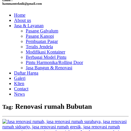
hammamteknik@gmail.com
Home
About us
Jasa & Layanan
Pasang Galvalum
Pasang Kanopi
Pembuatan Pagar
Teralis Jendela
Modifikasi Kontainer
Berbagai Model Pintu
Pintu Harmonika/Rolling Door
Jasa Bangun & Renovasi
Daftar Harga
Galeri
Klien
Contact
News
Renovasi rumah Bubutan
Tag: