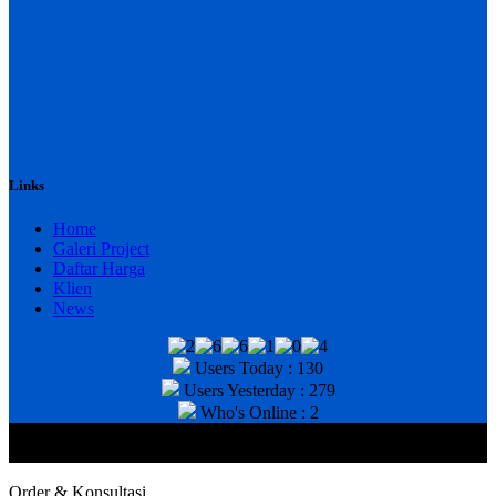
Links
Home
Galeri Project
Daftar Harga
Klien
News
Users Today : 130
Users Yesterday : 279
Who's Online : 2
@2020 CV. HANAN TEKNIK . CALL/WA : 081343812803. Telp
Kantor : (031) 8943518
Order & Konsultasi