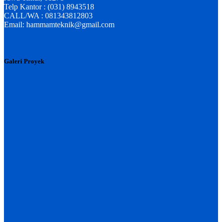
Telp Kantor : (031) 8943518
CALL/WA : 081343812803
Email: hammamteknik@gmail.com
Galeri Proyek