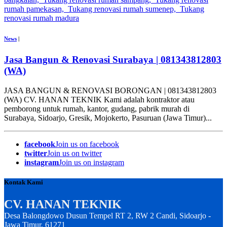
News
|
Jasa Bangun & Renovasi Surabaya | 081343812803
(WA)
JASA BANGUN & RENOVASI BORONGAN | 081343812803
(WA) CV. HANAN TEKNIK Kami adalah kontraktor atau
pemborong untuk rumah, kantor, gudang, pabrik murah di
Surabaya, Sidoarjo, Gresik, Mojokerto, Pasuruan (Jawa Timur)...
facebook
Join us on facebook
twitter
Join us on twitter
instagram
Join us on instagram
Kontak Kami
CV. HANAN TEKNIK
Desa Balongdowo Dusun Tempel RT 2, RW 2 Candi, Sidoarjo -
Jawa Timur, 61271