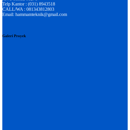
Telp Kantor : (031) 8943518
CALL/WA : 081343812803
Email: hammamteknik@gmail.com
Galeri Proyek