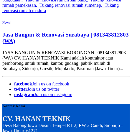
News
|
Jasa Bangun & Renovasi Surabaya | 081343812803
(WA)
JASA BANGUN & RENOVASI BORONGAN | 081343812803
(WA) CV. HANAN TEKNIK Kami adalah kontraktor atau
pemborong untuk rumah, kantor, gudang, pabrik murah di
Surabaya, Sidoarjo, Gresik, Mojokerto, Pasuruan (Jawa Timur)...
facebook
Join us on facebook
twitter
Join us on twitter
instagram
Join us on instagram
Kontak Kami
CV. HANAN TEKNIK
Desa Balongdowo Dusun Tempel RT 2, RW 2 Candi, Sidoarjo -
Jawa Timur, 61271