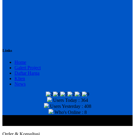
Links
Home
Galeri Project
Daftar Harga
Klien
News
Users Today : 364
Users Yesterday : 408
Who's Online : 8
@2020 CV. HANAN TEKNIK . CALL/WA : 081343812803. Telp
Kantor : (031) 8943518
Order & Konsultasi