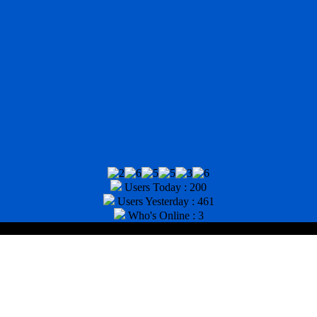
Users Today : 200
Users Yesterday : 461
Who's Online : 3
tor : (031) 8943518