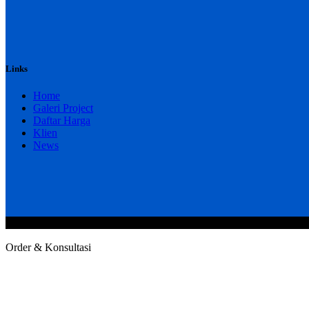
Links
Home
Galeri Project
Daftar Harga
Klien
News
@2020 CV. HANAN TEKNIK . CALL/WA : 081343812803. Telp Kan
Order & Konsultasi