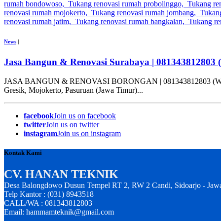
News
|
Jasa Bangun & Renovasi Surabaya | 081343812803 
JASA BANGUN & RENOVASI BORONGAN | 081343812803 (WA) CV. HA
Gresik, Mojokerto, Pasuruan (Jawa Timur)...
facebook
Join us on facebook
twitter
Join us on twitter
instagram
Join us on instagram
Kontak Kami
CV. HANAN TEKNIK
Desa Balongdowo Dusun Tempel RT 2, RW 2 Candi, Sidoarjo - Jaw
Telp Kantor : (031) 8943518
CALL/WA : 081343812803
Email: hammamteknik@gmail.com