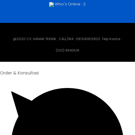
Who's Online : 2
@2020 CV. HANAN TEKNIK . CALL/WA : 081343812803. Telp Kantor :
(031) 8943518
Order & Konsultasi