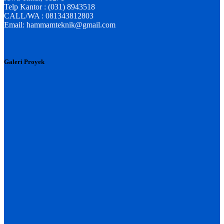
Telp Kantor : (031) 8943518
CALL/WA : 081343812803
Email: hammamteknik@gmail.com
Galeri Proyek