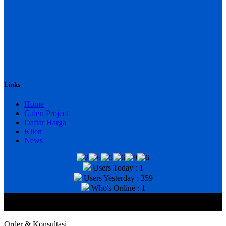
Links
Home
Galeri Project
Daftar Harga
Klien
News
Users Today : 1
Users Yesterday : 359
Who's Online : 1
@2020 CV. HANAN TEKNIK . CALL/WA : 081343812803. Telp
Kantor : (031) 8943518
Order & Konsultasi