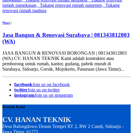
News
|
Jasa Bangun & Renovasi Surabaya | 081343812803
(WA)
JASA BANGUN & RENOVASI BORONGAN | 081343812803
(WA) CV. HANAN TEKNIK Kami adalah kontraktor atau
pemborong untuk rumah, kantor, gudang, pabrik murah di
Surabaya, Sidoarjo, Gresik, Mojokerto, Pasuruan (Jawa Timur)...
facebook
Join us on facebook
twitter
Join us on twitter
instagram
Join us on instagram
Kontak Kami
CV. HANAN TEKNIK
Desa Balongdowo Dusun Tempel RT 2, RW 2 Candi, Sidoarjo -
Jawa Timur, 61271