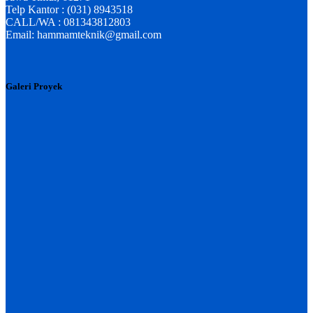
Telp Kantor : (031) 8943518
CALL/WA : 081343812803
Email: hammamteknik@gmail.com
Galeri Proyek