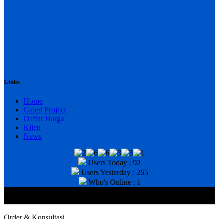
Links
Home
Galeri Project
Daftar Harga
Klien
News
Users Today : 92
Users Yesterday : 265
Who's Online : 1
@2020 CV. HANAN TEKNIK . CALL/WA : 081343812803. Telp
Kantor : (031) 8943518
Order & Konsultasi