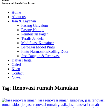
hammamteknik@gmail.com
Home
About us
Jasa & Layanan
Pasang Galvalum
Pasang Kanopi
Pembuatan Pagar
Teralis Jendela
Modifikasi Kontainer
Berbagai Model Pintu
Pintu Harmonika/Rolling Door
Jasa Bangun & Renovasi
Daftar Harga
Galeri
Klien
Contact
News
Renovasi rumah Manukan
Tag: