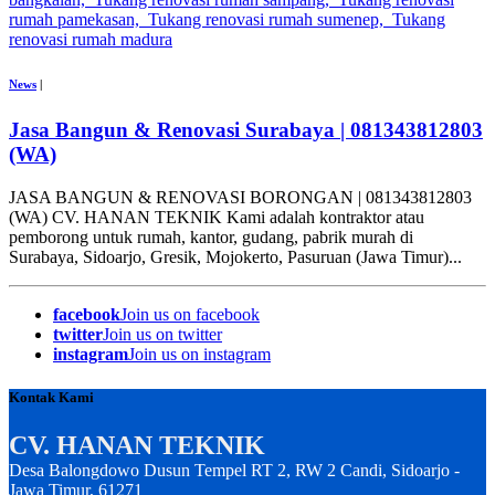
News
|
Jasa Bangun & Renovasi Surabaya | 081343812803
(WA)
JASA BANGUN & RENOVASI BORONGAN | 081343812803
(WA) CV. HANAN TEKNIK Kami adalah kontraktor atau
pemborong untuk rumah, kantor, gudang, pabrik murah di
Surabaya, Sidoarjo, Gresik, Mojokerto, Pasuruan (Jawa Timur)...
facebook
Join us on facebook
twitter
Join us on twitter
instagram
Join us on instagram
Kontak Kami
CV. HANAN TEKNIK
Desa Balongdowo Dusun Tempel RT 2, RW 2 Candi, Sidoarjo -
Jawa Timur, 61271