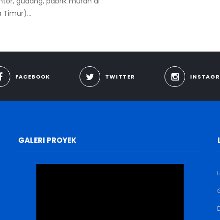
tor, gudang, pabrik murah di
 Timur)...
FACEBOOK
TWITTER
INSTAG
GALERI PROYEK