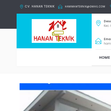
CV. HANAN TEKNIK
HAMMAMTEKNIK@GMAIL.COM
Desa
Kec. 
Email
ham
HOME
Tag: