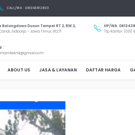
CALL/WA : 081343812803
 Balongdowo Dusun Tempel RT 2, RW 2,
HP/WA: 0813438
Candi, Sidoarjo - Jawa Timur, 61271
Tlp Kantor: (031)
 :
mamteknik@gmail.com
RENOVASI RUMAH MOJOK
ABOUT US
JASA & LAYANAN
DAFTAR HARGA
GA