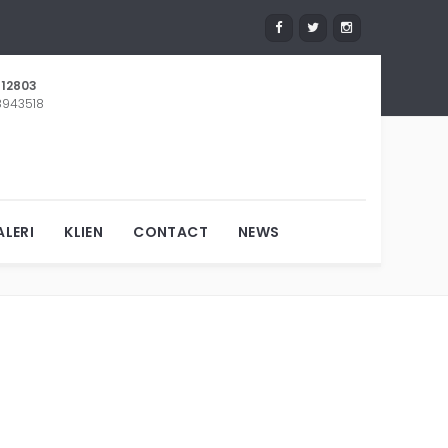
12803
 8943518
ERTO
LERI
KLIEN
CONTACT
NEWS