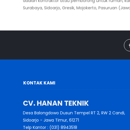
adalah kontraktor atau pemborong untuk rumah, kan
Surabaya, Sidoarjo, Gresik, Mojokerto, Pasuruan (Jawa
KONTAK KAMI
CV. HANAN TEKNIK
Desa Balongdowo Dusun Tempel RT 2, RW 2 Candi,
Sidoarjo - Jawa Timur, 61271
Telp Kantor : (031) 8943518