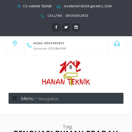
CV. HANAN TEKNIK
HAMMAMTEKNIK@GMAIL.COM
CALL/WA : 081343812803
HP/WA: 081343812803
Tlp Kantor: (031) 8943518
Menu -
Navigation
Tag: