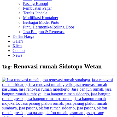
Pasang Kanopi
Pembuatan Pagar
Teralis Jendela
Modifikasi Kontainer
Berbagai Model Pintu
Pintu Harmonika/Rolling Door
Jasa Bangun & Renovasi
Daftar Harga
Galeri
Klien
Contact
News
Renovasi rumah Sidotopo Wetan
Tag: