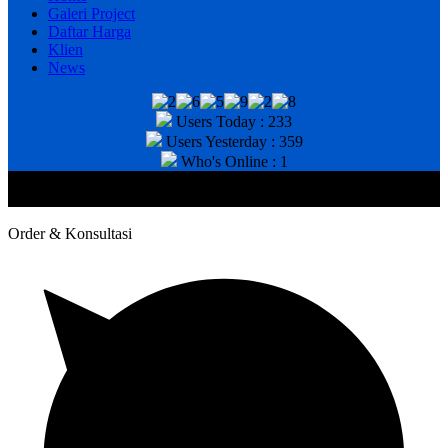
Galeri Project
Daftar Harga
Klien
News
Users Today : 233
Users Yesterday : 359
Who's Online : 1
@2020 CV. HANAN TEKNIK . CALL/WA : 081343812803. Telp
Kantor : (031) 8943518
Order & Konsultasi