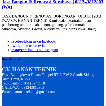
Jasa Bangun & Renovasi Surabaya | 081343812803
(WA)
JASA BANGUN & RENOVASI BORONGAN | 081343812803
(WA) CV. HANAN TEKNIK Kami adalah kontraktor atau
pemborong untuk rumah, kantor, gudang, pabrik murah di
Surabaya, Sidoarjo, Gresik, Mojokerto, Pasuruan (Jawa Timur)...
facebook
Join us on facebook
twitter
Join us on twitter
instagram
Join us on instagram
Kontak Kami
CV. HANAN TEKNIK
Desa Balongdowo Dusun Tempel RT 2, RW 2 Candi, Sidoarjo -
Jawa Timur, 61271
Telp Kantor : (031) 8943518
CALL/WA : 081343812803
Email: hammamteknik@gmail.com