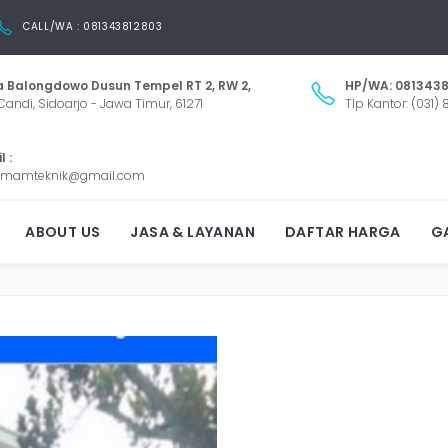
CALL/WA : 081343812803
 Balongdowo Dusun Tempel RT 2, RW 2,
HP/WA: 0813438
Candi, Sidoarjo - Jawa Timur, 61271
Tlp Kantor: (031)
 :
mamteknik@gmail.com
ENOVASI RUMAH SUMUR W
ABOUT US
JASA & LAYANAN
DAFTAR HARGA
GA