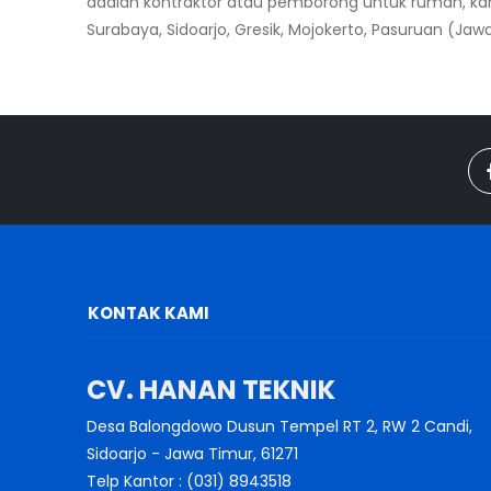
adalah kontraktor atau pemborong untuk rumah, kan
Surabaya, Sidoarjo, Gresik, Mojokerto, Pasuruan (Jawa
KONTAK KAMI
CV. HANAN TEKNIK
Desa Balongdowo Dusun Tempel RT 2, RW 2 Candi,
Sidoarjo - Jawa Timur, 61271
Telp Kantor : (031) 8943518