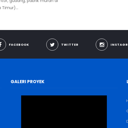
tor, gudang, pabrik murah di
 Timur)...
FACEBOOK
TWITTER
INSTAG
GALERI PROYEK