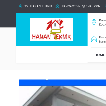
CV. HANAN TEKNIK
HAMMAMTEKNIK@GMAIL.COM
Desa
Kec. 
Email
ham
R
HOME
Tag: