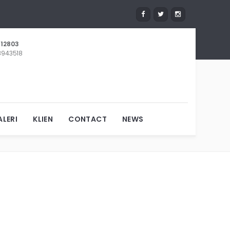
12803
 8943518
ELUT
LERI
KLIEN
CONTACT
NEWS