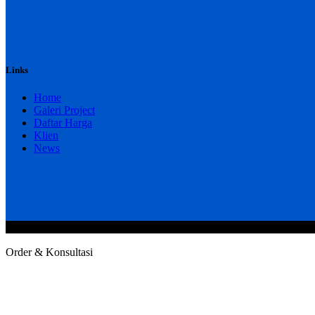
Links
Home
Galeri Project
Daftar Harga
Klien
News
@2020 CV. HANAN TEKNIK . CALL/WA : 081343812803. Telp Kan
Order & Konsultasi