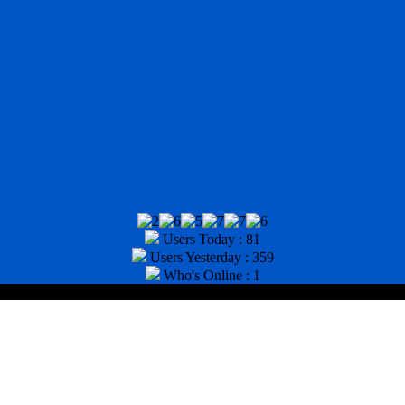
Users Today : 81
Users Yesterday : 359
Who's Online : 1
tor : (031) 8943518