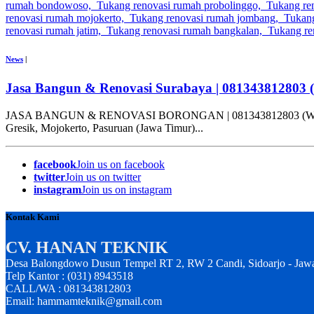
News
|
Jasa Bangun & Renovasi Surabaya | 081343812803 
JASA BANGUN & RENOVASI BORONGAN | 081343812803 (WA) CV. HA
Gresik, Mojokerto, Pasuruan (Jawa Timur)...
facebook
Join us on facebook
twitter
Join us on twitter
instagram
Join us on instagram
Kontak Kami
CV. HANAN TEKNIK
Desa Balongdowo Dusun Tempel RT 2, RW 2 Candi, Sidoarjo - Jaw
Telp Kantor : (031) 8943518
CALL/WA : 081343812803
Email: hammamteknik@gmail.com