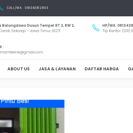
CALL/WA : 081343812803
 Balongdowo Dusun Tempel RT 2, RW 2,
HP/WA: 0813438
Candi, Sidoarjo - Jawa Timur, 61271
Tlp Kantor: (031)
 :
mamteknik@gmail.com
ROLLING DOOR SITUBON
ABOUT US
JASA & LAYANAN
DAFTAR HARGA
GA
g: