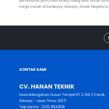
pembuatan pintu harmonika, rolling door untuk rumah,
harga murah di Surabaya, Sidoarjo, Gresik, Mojokerto,.
KONTAK KAMI
CV. HANAN TEKNIK
Desa Balongdowo Dusun Tempel RT 2, RW 2 Candi,
Sidoarjo - Jawa Timur, 61271
Telp Kantor : (031) 8943518