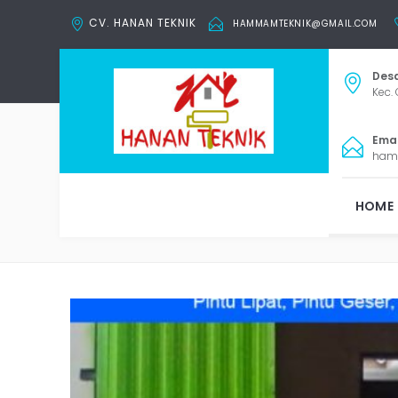
CV. HANAN TEKNIK
HAMMAMTEKNIK@GMAIL.COM
Desa
Kec. 
Email
ham
HOME
Ta