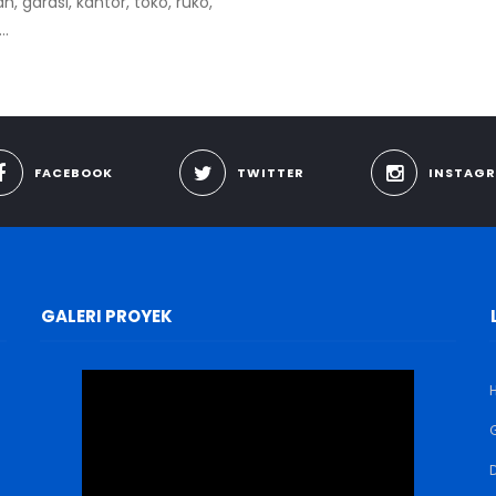
 garasi, kantor, toko, ruko,
..
FACEBOOK
TWITTER
INSTAG
GALERI PROYEK