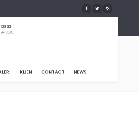
12803
 8943518
DO
LERI
KLIEN
CONTACT
NEWS