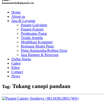
hammamteknik@gmail.com
Home
About us
Jasa & Layanan
Pasang Galvalum
Pasang Kanopi
Pembuatan Pagar
Teralis Jendela
Modifikasi Kontainer
Berbagai Model Pintu
Pintu Harmonika/Rolling Door
Jasa Bangun & Renovasi
Daftar Harga
Galeri
Klien
Contact
News
Tukang canopi pandaan
Tag: