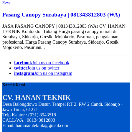
News
|
Pasang Canopy Surabaya | 081343812803 (WA)
JASA PASANG CANOPY | 081343812803 (WA) CV. HANAN
TEKNIK Kontraktor Tukang Harga pasang canopy murah di
Surabaya, Sidoarjo, Gresik, Mojokerto, Pasuruan, pengalaman,
profesional. Harga Pasang Canopy Surabaya, Sidoarjo, Gresik,
Mojokerto, Pasuruan...
facebook
Join us on facebook
twitter
Join us on twitter
instagram
Join us on instagram
Kontak Kami
CV. HANAN TEKNIK
Desa Balongdowo Dusun Tempel RT 2, RW 2 Candi, Sidoarjo -
Jawa Timur, 61271
Telp Kantor : (031) 8943518
CALL/WA : 081343812803
Email: hammamteknik@gmail.com