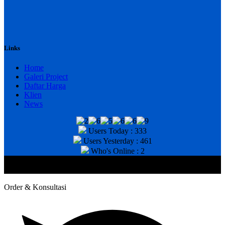
Links
Home
Galeri Project
Daftar Harga
Klien
News
Users Today : 333
Users Yesterday : 461
Who's Online : 2
@2020 CV. HANAN TEKNIK . CALL/WA : 081343812803. Telp
Kantor : (031) 8943518
Order & Konsultasi