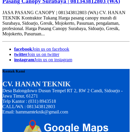
Pasang Canopy Surabaya | 081343812803 (WA)
JASA PASANG CANOPY | 081343812803 (WA) CV. HANAN
TEKNIK Kontraktor Tukang Harga pasang canopy murah di
Surabaya, Sidoarjo, Gresik, Mojokerto, Pasuruan, pengalaman,
profesional. Harga Pasang Canopy Surabaya, Sidoarjo, Gresik,
Mojokerto, Pasuruan...
facebook
Join us on facebook
twitter
Join us on twitter
instagram
Join us on instagram
Kontak Kami
CV. HANAN TEKNIK
Desa Balongdowo Dusun Tempel RT 2, RW 2 Candi, Sidoarjo -
Jawa Timur, 61271
Telp Kantor : (031) 8943518
CALL/WA : 081343812803
Email: hammamteknik@gmail.com