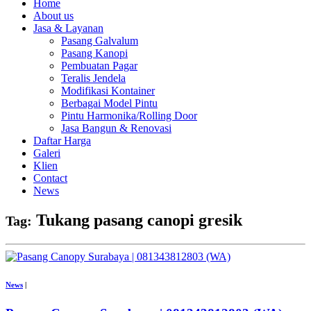
Home
About us
Jasa & Layanan
Pasang Galvalum
Pasang Kanopi
Pembuatan Pagar
Teralis Jendela
Modifikasi Kontainer
Berbagai Model Pintu
Pintu Harmonika/Rolling Door
Jasa Bangun & Renovasi
Daftar Harga
Galeri
Klien
Contact
News
Tukang pasang canopi gresik
Tag:
News
|