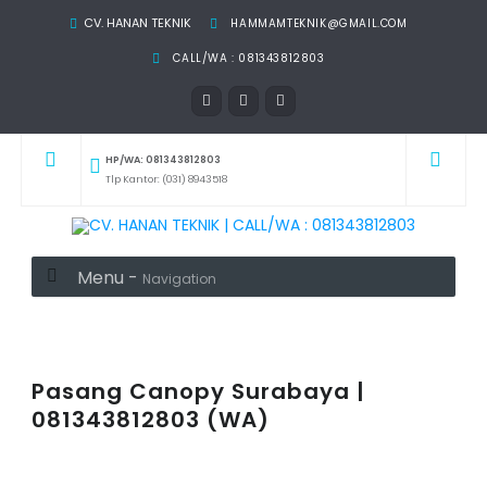
CV. HANAN TEKNIK
HAMMAMTEKNIK@GMAIL.COM
CALL/WA : 081343812803
HP/WA: 081343812803
Tlp Kantor: (031) 8943518
Menu -
Navigation
Pasang Canopy Surabaya |
081343812803 (WA)