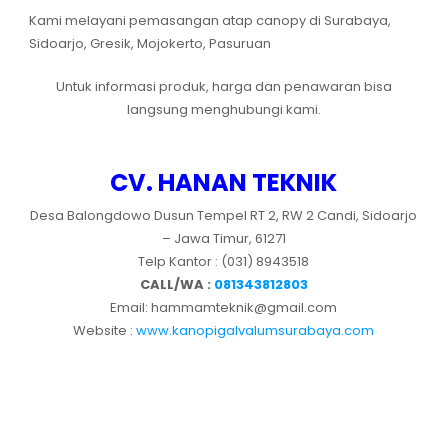
Kami melayani pemasangan atap canopy di Surabaya,
Sidoarjo, Gresik, Mojokerto, Pasuruan
Untuk informasi produk, harga dan penawaran bisa
langsung menghubungi kami.
CV. HANAN TEKNIK
Desa Balongdowo Dusun Tempel RT 2, RW 2 Candi, Sidoarjo
– Jawa Timur, 61271
Telp Kantor : (031) 8943518
CALL/WA :
081343812803
Email: hammamteknik@gmail.com
Website :
www.kanopigalvalumsurabaya.com
tags : Kontraktor canopy surabaya, Kontraktor canopy gresik, Kontraktor
canopy lamongan, Kontraktor canopy malang, Kontraktor canopy
pasuruan, Kontraktor canopy bangil, Kontraktor canopy pandaan,
Kontraktor canopy sidoarjo, Kontraktor canopy mojokerto, Kontraktor