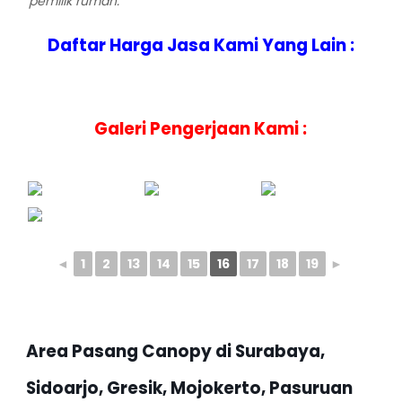
pemilik rumah.
Daftar Harga Jasa Kami Yang Lain :
Galeri Pengerjaan Kami :
◄
1
2
13
14
15
16
17
18
19
►
Area Pasang Canopy di Surabaya,
Sidoarjo, Gresik, Mojokerto, Pasuruan