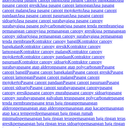
alderon
Jasa pasang canopi bangil
Jasa pasang canopi bangkalan
Jasa
pasang canopi gresik
Jasa pasang canopi lamongan
Jasa pasang
canopi malang
Jasa pasang canopi mojokerto
Jasa pasang canopi
pandaan
Jasa pasang canopi pasuruan
Jasa pasang canopi
sidoarjo
Jasa pasang canopi surabaya
jasa pasang canopy
surabaya
jasa pasang polycarbonate
jasa pasang tenda membrane
jasa
pemasangan canopy
jasa pemasangan canopy gresik
jasa pemasangan
canopy sidoarjo
jasa pemasangan canopy surabaya
jasa pemasangan
tenda membrane
Kontraktor canopy bangil
Kontraktor canopy
bangkalan
Kontraktor canopy gresik
Kontraktor canopy
lamongan
Kontraktor canopy malang
Kontraktor canopy
mojokerto
Kontraktor canopy pandaan
Kontraktor canopy
pasuruan
Kontraktor canopy sidoarjo
Kontraktor canopy
surabaya
pasang atap alderon
pasang atap polycarbonate
Pasang
canopi bangil
Pasang canopi bangkalan
Pasang canopi gresik
Pasang
canopi lamongan
Pasang canopi malang
Pasang canopi
mojokerto
Pasang canopi pandaan
Pasang canopi pasuruan
Pasang
canopi sidoarjo
Pasang canopi surabaya
pasang canopy
pasang
canopy gresik
pasang canopy murah
pasang canopy sidoarjo
pasang
canopy surabaya
pasang galvalum teras
pasang polycarbonate
pasang
tenda membrane
pasang teras baja ringan
pemasangan
alderon
pemasangan atap alderon
pemasangan atap kaca
pemasangan
atap kaca tempered
pemasangan baja ringan rumah
minimalis
pemasangan baja ringan teras
pemasangan baja ringan teras
gresik
pemasangan baja ringan teras sidoarjo
pemasangan baja ringan