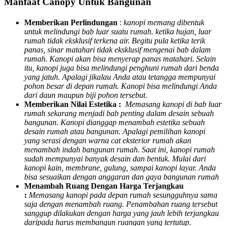
Manfaat Canopy Untuk Bangunan
Memberikan Perlindungan
:
kanopi memang dibentuk
untuk melindungi bab luar suatu rumah. ketika hujan, luar
rumah tidak eksklusif terkena air. Begitu pula ketika terik
panas, sinar matahari tidak eksklusif mengenai bab dalam
rumah. Kanopi akan bisa menyerap panas matahari. Selain
itu, kanopi juga bisa melindungi penghuni rumah dari benda
yang jatuh. Apalagi jikalau Anda atau tetangga mempunyai
pohon besar di depan rumah. Kanopi bisa melindungi Anda
dari daun maupun biji pohon tersebut.
Memberikan Nilai Estetika :
Memasang kanopi di bab luar
rumah sekarang menjadi bab penting dalam desain sebuah
bangunan. Kanopi dianggap menambah estetika sebuah
desain rumah atau bangunan. Apalagi pemilihan kanopi
yang serasi dengan warna cat eksterior rumah akan
menambah indah bangunan rumah. Saat ini, kanopi rumah
sudah mempunyai banyak desain dan bentuk. Mulai dari
kanopi kain, membrane, gulung, sampai kanopi layar. Anda
bisa sesuaikan dengan anggaran dan gaya bangunan rumah
Menambah Ruang Dengan Harga Terjangkau
:
Memasang kanopi pada depan rumah sesungguhnya sama
saja dengan menambah ruang. Penambahan ruang tersebut
sanggup dilakukan dengan harga yang jauh lebih terjangkau
daripada harus membangun ruangan yang tertutup.