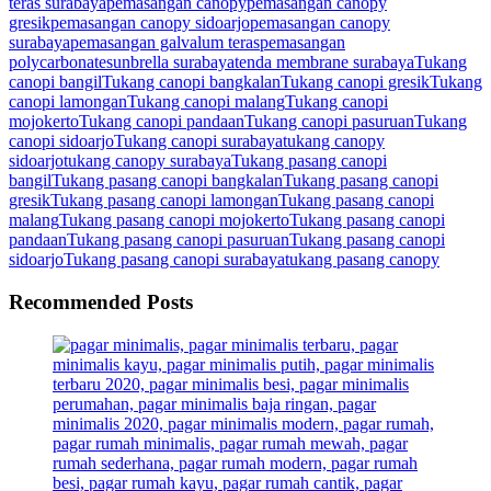
teras surabaya
pemasangan canopy
pemasangan canopy
gresik
pemasangan canopy sidoarjo
pemasangan canopy
surabaya
pemasangan galvalum teras
pemasangan
polycarbonate
sunbrella surabaya
tenda membrane surabaya
Tukang
canopi bangil
Tukang canopi bangkalan
Tukang canopi gresik
Tukang
canopi lamongan
Tukang canopi malang
Tukang canopi
mojokerto
Tukang canopi pandaan
Tukang canopi pasuruan
Tukang
canopi sidoarjo
Tukang canopi surabaya
tukang canopy
sidoarjo
tukang canopy surabaya
Tukang pasang canopi
bangil
Tukang pasang canopi bangkalan
Tukang pasang canopi
gresik
Tukang pasang canopi lamongan
Tukang pasang canopi
malang
Tukang pasang canopi mojokerto
Tukang pasang canopi
pandaan
Tukang pasang canopi pasuruan
Tukang pasang canopi
sidoarjo
Tukang pasang canopi surabaya
tukang pasang canopy
Recommended Posts