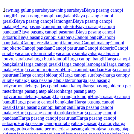
awning gulung surabaya
awning surabaya
Biaya pasang canopi
bangil
Biaya pasang canopi bangkalan
Biaya pasang canopi
gresik
Biaya pasang canopi lamongan
Biaya pasang canopi
malang
Biaya pasang canopi mojokerto
Biaya pasang canopi
pandaan
Biaya pasang canopi pasuruan
Biaya pasang canopi
sidoarjo
Biaya pasang canopi surabaya
Canopi bangil
Canopi
bangkalan
Canopi gresik
Canopi lamongan
Canopi malang
Canopi
mojokerto
Canopi pandaan
Canopi pasuruan
Canopi sidoarjo
Canopi
surabaya
canopy kain surabaya
canopy surabaya
harga atap sun
louvre surabaya
harga buat kanopi
Harga canopi bangil
Harga canopi
bangkalan
Harga canopi gresik
Harga canopi lamongan
Harga canopi
malang
Harga canopi mojokerto
Harga canopi pandaan
Harga canopi
pasuruan
Harga canopi sidoarjo
Harga canopi surabaya
harga canopy
surabaya
harga jasa pasang atap alderon
harga jasa pasang
polycarbonate
harga jasa pembuatan kanopi
harga pasang alderon per
meter
harga pasang atap alderon
harga pasang atap
polycarbonate
harga pasang baja ringan kanopi
Harga pasang canopi
bangil
Harga pasang canopi bangkalan
Harga pasang canopi
gresik
Harga pasang canopi lamongan
Harga pasang canopi
malang
Harga pasang canopi mojokerto
Harga pasang canopi
pandaan
Harga pasang canopi pasuruan
Harga pasang canopi
sidoarjo
Harga pasang canopi surabaya
harga pasang canopy
harga
pasang polycarbonate per meter
jasa pasang alderon
jasa pasang atap