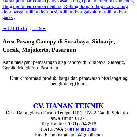
◄
1
2
14
15
16
17
18
19
►
Area Pasang Canopy di Surabaya, Sidoarjo,
Gresik, Mojokerto, Pasuruan
Kami melayani pemasangan atap canopy di Surabaya, Sidoarjo,
Gresik, Mojokerto, Pasuruan
Untuk informasi produk, harga dan penawaran bisa langsung
menghubungi kami.
CV. HANAN TEKNIK
Desa Balongdowo Dusun Tempel RT 2, RW 2 Candi, Sidoarjo –
Jawa Timur, 61271
Telp Kantor : (031) 8943518
CALL/WA :
081343812803
Email: hammamteknik@gmail.com