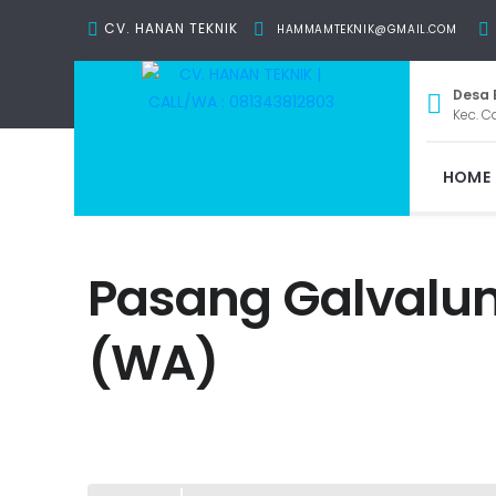
CV. HANAN TEKNIK
HAMMAMTEKNIK@GMAIL.COM
Desa 
Kec. C
HOME
Pasang Galvalum
(WA)