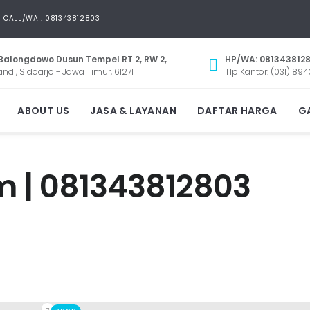
CALL/WA : 081343812803
Balongdowo Dusun Tempel RT 2, RW 2,
HP/WA: 081343812
andi, Sidoarjo - Jawa Timur, 61271
Tlp Kantor: (031) 894
ABOUT US
JASA & LAYANAN
DAFTAR HARGA
GA
 | 081343812803