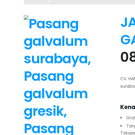
J
G
0
CV. HA
suraba
Kena
Grat
Tan
Tokope