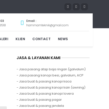
803
Email :
3518
hammamteknik@gmail.com
LERI
KLIEN
CONTACT
NEWS
JASA & LAYANAN KAMI
- Jasa pasang atap baja ringan (galvalum)
- Jasa pasang kanopi besi, galvalum, ACP
- Jasa buat & pasang kanopi kaca
- Jasa buat & pasang kanopi kain (awning)
- Jasa buat & pasang kanopi lovera
- Jasa buat & pasang pagar
- Jasa buat & pasang jendela