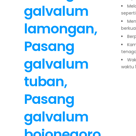
Mel
sepert
Men
berkual
Ber
Kam
tenaga
Wakt
waktu 