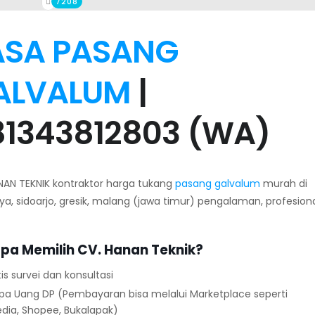
7208
ASA PASANG
ALVALUM
|
81343812803 (WA)
NAN TEKNIK kontraktor harga tukang
pasang galvalum
murah di
ya, sidoarjo, gresik, malang (jawa timur) pengalaman, profesiona
pa Memilih CV. Hanan Teknik?
is survei dan konsultasi
pa Uang DP (Pembayaran bisa melalui Marketplace seperti
dia, Shopee, Bukalapak)